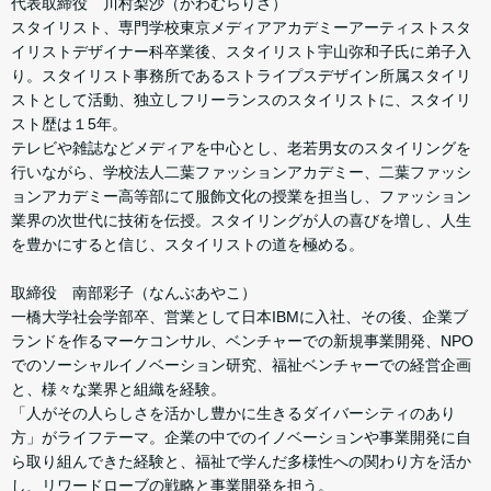
代表取締役 川村梨沙（かわむらりさ）
スタイリスト、専門学校東京メディアアカデミーアーティストスタ
イリストデザイナー科卒業後、スタイリスト宇山弥和子氏に弟子入
り。スタイリスト事務所であるストライプスデザイン所属スタイリ
ストとして活動、独立しフリーランスのスタイリストに、スタイリ
スト歴は１5年。
テレビや雑誌などメディアを中心とし、老若男女のスタイリングを
行いながら、学校法人二葉ファッションアカデミー、二葉ファッシ
ョンアカデミー高等部にて服飾文化の授業を担当し、ファッション
業界の次世代に技術を伝授。スタイリングが人の喜びを増し、人生
を豊かにすると信じ、スタイリストの道を極める。
取締役 南部彩子（なんぶあやこ）
一橋大学社会学部卒、営業として日本IBMに入社、その後、企業ブ
ランドを作るマーケコンサル、ベンチャーでの新規事業開発、NPO
でのソーシャルイノベーション研究、福祉ベンチャーでの経営企画
と、様々な業界と組織を経験。
「人がその人らしさを活かし豊かに生きるダイバーシティのあり
方」がライフテーマ。企業の中でのイノベーションや事業開発に自
ら取り組んできた経験と、福祉で学んだ多様性への関わり方を活か
し、リワードローブの戦略と事業開発を担う。